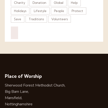
Charity
Donation
Global
Help
Holidays
Lifestyle
People
Protect
Save
Traditions
Volunteers
Place of Worship
Sherwood Forest Methodist Church,
Big Barn Lane,
Mansfield,
Nottinghamshire